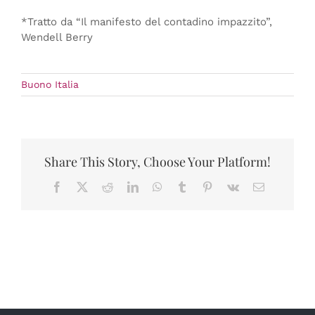
*Tratto da “Il manifesto del contadino impazzito”,
Wendell Berry
Buono Italia
Share This Story, Choose Your Platform!
Facebook
X
Reddit
LinkedIn
WhatsApp
Tumblr
Pinterest
Vk
Email