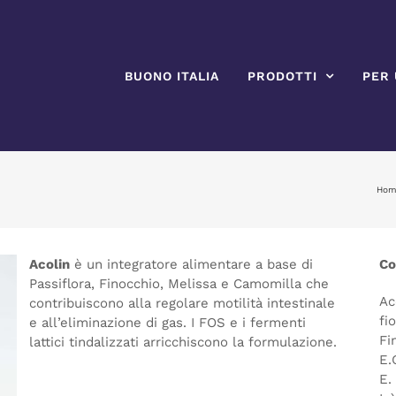
BUONO ITALIA
PRODOTTI
PER 
Hom
Acolin
è un integratore alimentare a base di
Co
Passiflora, Finocchio, Melissa e Camomilla che
Ac
contribuiscono alla regolare motilità intestinale
fi
e all’eliminazione di gas. I FOS e i fermenti
Fi
lattici tindalizzati arricchiscono la formulazione.
E.
E.