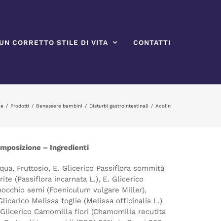
UN CORRETTO STILE DI VITA
CONTATTI
e
Prodotti
Benessere bambini
Disturbi gastrointestinali
Acolin
mposizione – Ingredienti
qua, Fruttosio, E. Glicerico Passiflora sommità
orite (Passiflora incarnata L.), E. Glicerico
nocchio semi (Foeniculum vulgare Miller),
Glicerico Melissa foglie (Melissa officinalis L.)
 Glicerico Camomilla fiori (Chamomilla recutita