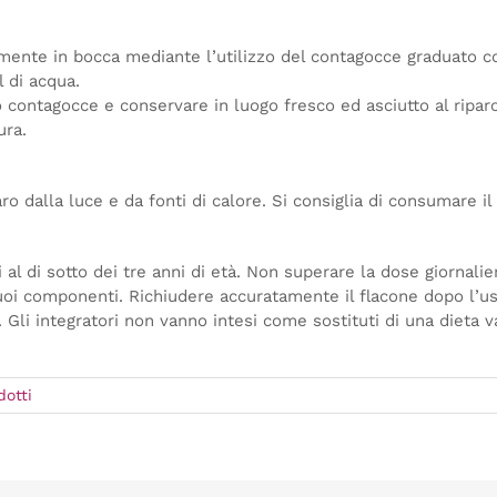
tamente in bocca mediante l’utilizzo del contagocce graduato c
 di acqua.
o contagocce e conservare in luogo fresco ed asciutto al riparo 
ura.
ro dalla luce e da fonti di calore. Si consiglia di consumare il
 al di sotto dei tre anni di età. Non superare la dose giornali
 suoi componenti. Richiudere accuratamente il flacone dopo l’u
. Gli integratori non vanno intesi come sostituti di una dieta va
dotti