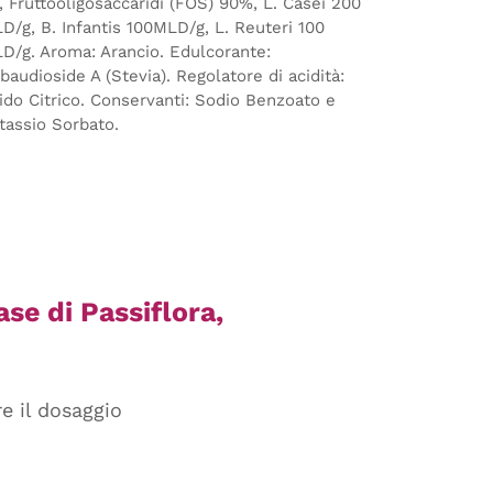
), Fruttooligosaccaridi (FOS) 90%, L. Casei 200
D/g, B. Infantis 100MLD/g, L. Reuteri 100
D/g. Aroma: Arancio. Edulcorante:
baudioside A (Stevia). Regolatore di acidità:
ido Citrico. Conservanti: Sodio Benzoato e
tassio Sorbato.
ase di Passiflora,
e il dosaggio