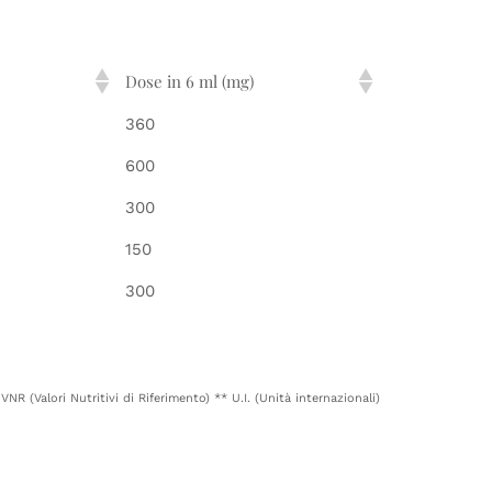
Dose in 6 ml (mg)
360
600
300
150
300
 VNR (Valori Nutritivi di Riferimento)
** U.I. (Unità internazionali)